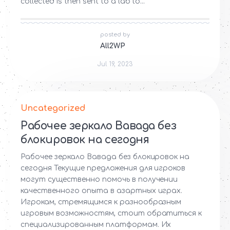
collected is then sent to a lab to...
posted by
All2WP
Jul 19, 2023
Uncategorized
Рабочее зеркало Вавада без
блокировок на сегодня
Рабочее зеркало Вавада без блокировок на
сегодня Текущие предложения для игроков
могут существенно помочь в получении
качественного опыта в азартных играх.
Игрокам, стремящимся к разнообразным
игровым возможностям, стоит обратиться к
специализированным платформам. Их