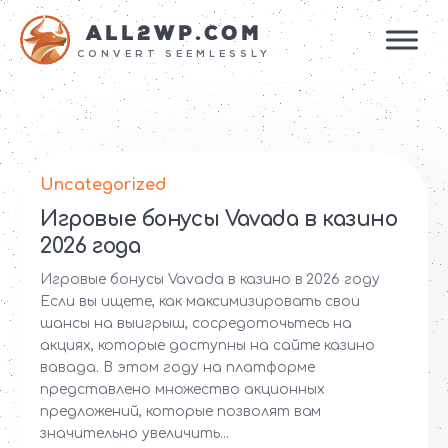
ALL2WP.COM
CONVERT SEEMLESSLY
Uncategorized
Игровые бонусы Vavada в казино
2026 года
Игровые бонусы Vavada в казино в 2026 году
Если вы ищете, как максимизировать свои
шансы на выигрыш, сосредоточьтесь на
акциях, которые доступны на сайте казино
вавада. В этом году на платформе
представлено множество акционных
предложений, которые позволят вам
значительно увеличить...