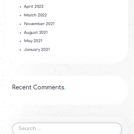
April 2022
March 2022
November 2021
August 2021
May 2021
January 2021
Recent Comments
Search
for: