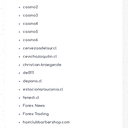
casino2
casino3
casino4
casino5
casino6
cervezasdelsur.cl
cevichazoquilin.cl
christian-kroeger.de
de0111
depana.cl
estacionaraucania.cl
fenedi.cl
Forex News
Forex Trading
hairclubbarbershop.com