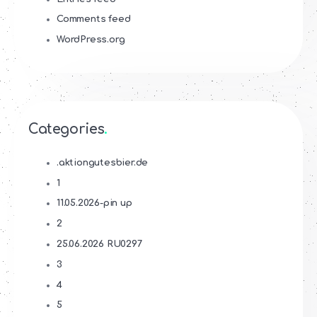
Comments feed
WordPress.org
Categories
.aktiongutesbier.de
1
11.05.2026-pin up
2
25.06.2026 RU0297
3
4
5