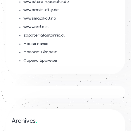
www.istore-reparatur.de
www.praxis-dilly.de
www.smalokalt.no
www.wordle.cl
zapaterialastarria.cl
Новая папка
Новости Форекс
Форекс Брокеры
Archives