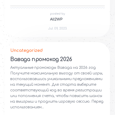
posted by
All2WP
Jul 09, 2023
Uncategorized
Вавада промокод 2026
Актуальные промокоды Вавада на 2026 год
Получите максимальную выгоду от своей игры,
воспользовавшись уникальными предложениями
на текущий момент. Для старта выберите
соответствующий код во время регистрации
или пополнения счета, чтобы повысить шансы
на выигрыш и продлить игровую сессию. Перед
использованием...