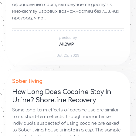
официальный сайт, вы получаете доступ к
множеству игровых возможностей без лишних
преград, что...
posted by
All2WP
Jul 25, 2023
Sober living
How Long Does Cocaine Stay In
Urine? Shoreline Recovery
Some long-term effects of cocaine use are similar
to its short-term effects, though more intense.
Individuals suspected of using cocaine are asked
to Sober living house urinate in a cup. The sample