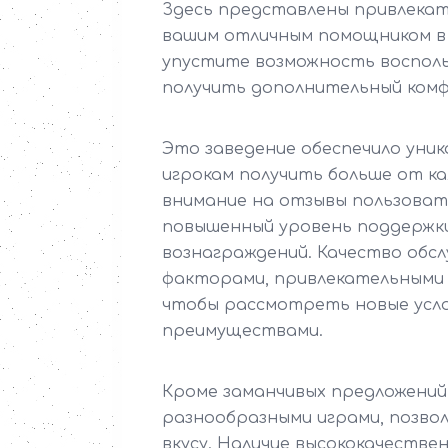
Здесь представлены привлекат
вашим отличным помощником в
упустите возможность воспол
получить дополнительный комф
Это заведение обеспечило уник
игрокам получить больше от к
внимание на отзывы пользоват
повышенный уровень поддержки
вознаграждений. Качество обс
факторами, привлекательными 
чтобы рассмотреть новые усло
преимуществами.
Кроме заманчивых предложений
разнообразными играми, позвол
вкусу. Наличие высококачестве