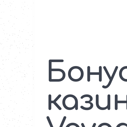
Бону
кази