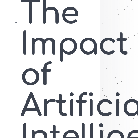
The
Impact
of
Artificia
Intelli