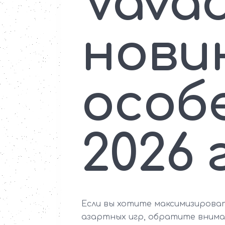
Vava
нови
особ
2026 
Если вы хотите максимизироват
азартных игр, обратите внима