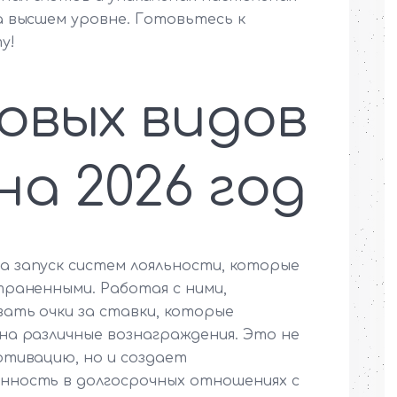
а высшем уровне. Готовьтесь к
у!
овых видов
на 2026 год
 запуск систем лояльности, которые
раненными. Работая с ними,
ать очки за ставки, которые
на различные вознаграждения. Это не
отивацию, но и создает
нность в долгосрочных отношениях с