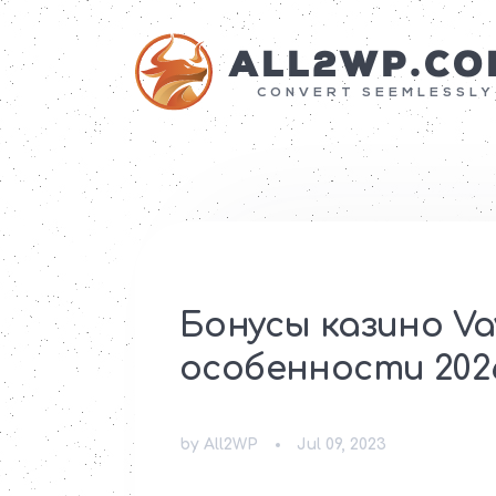
ALL2WP.CO
CONVERT SEEMLESSLY
Бонусы казино Va
особенности 202
by
All2WP
Jul 09, 2023