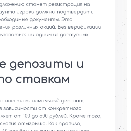
едложению станет регистрация на
каунта игроки должны подтвердить
еобходимые документы. Это
ения различных акций. Без верификации
ьзоваться ни одним из доступных
е депозиты и
по ставкам
мо внести минимальный депозит,
в зависимости от конкретного
яет от 100 до 500 рублей. Кроме того,
словия отыгрыша. Как правило,