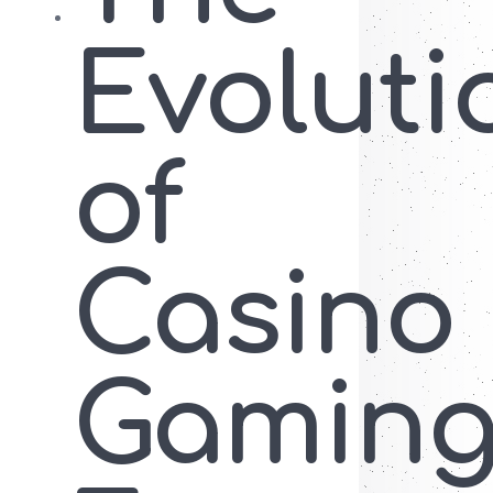
Evoluti
of
Casino
Gaming