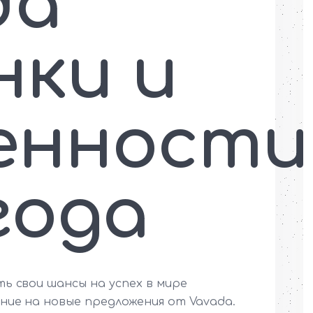
da
нки и
енности
года
ь свои шансы на успех в мире
ние на новые предложения от Vavada.