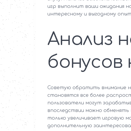
игр выполнит ваши ожидания н
интересному и выгодному опыт
Анализ н
бонусов 
Советую обратить внимание на
становятся все более распрост
пользователи могут зарабатыв
впоследствии можно обменять 
только увеличивает игровую м
дополнительную заинтересова