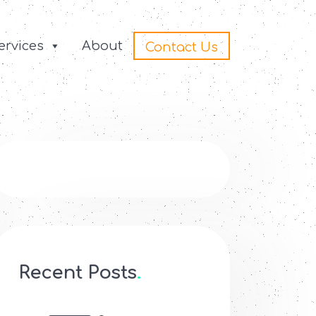
ervices
About
Contact Us
Recent Posts