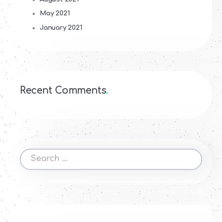
May 2021
January 2021
Recent Comments
Search
for: