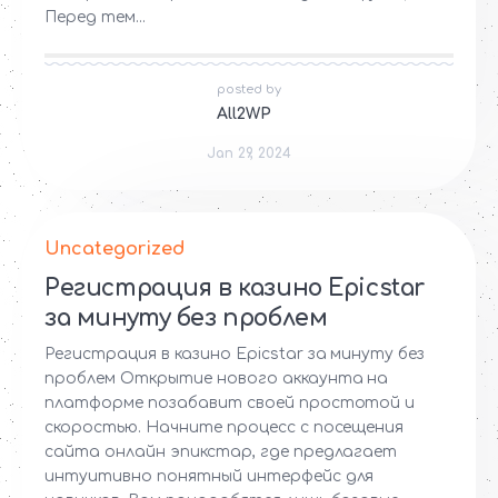
Перед тем...
posted by
All2WP
Jan 29, 2024
Uncategorized
Регистрация в казино Epicstar
за минуту без проблем
Регистрация в казино Epicstar за минуту без
проблем Открытие нового аккаунта на
платформе позабавит своей простотой и
скоростью. Начните процесс с посещения
сайта онлайн эпикстар, где предлагает
интуитивно понятный интерфейс для