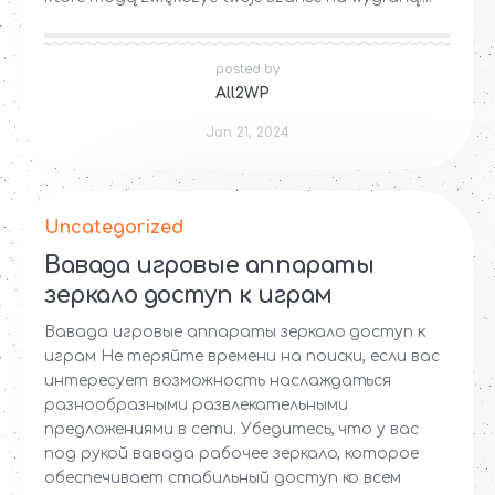
posted by
All2WP
Jan 21, 2024
Uncategorized
Вавада игровые аппараты
зеркало доступ к играм
Вавада игровые аппараты зеркало доступ к
играм Не теряйте времени на поиски, если вас
интересует возможность наслаждаться
разнообразными развлекательными
предложениями в сети. Убедитесь, что у вас
под рукой вавада рабочее зеркало, которое
обеспечивает стабильный доступ ко всем