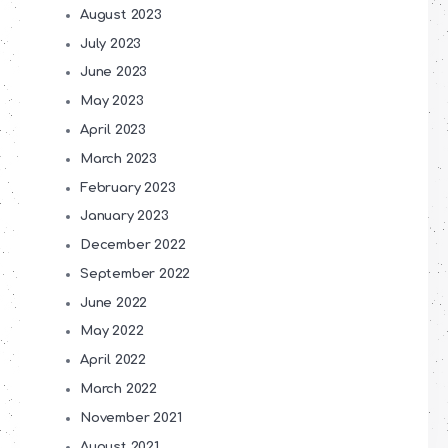
August 2023
July 2023
June 2023
May 2023
April 2023
March 2023
February 2023
January 2023
December 2022
September 2022
June 2022
May 2022
April 2022
March 2022
November 2021
August 2021