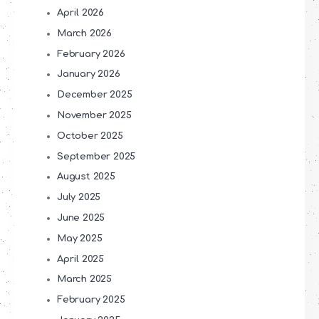
April 2026
March 2026
February 2026
January 2026
December 2025
November 2025
October 2025
September 2025
August 2025
July 2025
June 2025
May 2025
April 2025
March 2025
February 2025