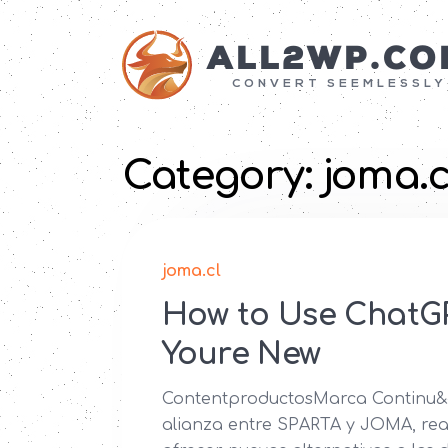
ALL2WP.CO
CONVERT SEEMLESSLY
Category:
joma.c
joma.cl
How to Use ChatGPT
Youre New
ContentproductosMarca Continu&#
alianza entre SPARTA y JOMA, re