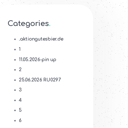
Categories
.aktiongutesbier.de
1
11.05.2026-pin up
2
25.06.2026 RU0297
3
4
5
6