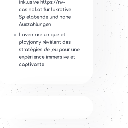
inklusive https://nv-
casino1.at für lukrative
Spielabende und hohe
Auszahlungen
Laventure unique et
playjonny révèlent des
stratégies de jeu pour une
expérience immersive et
captivante