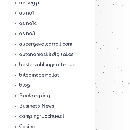
aeiseg.pt
asino1
asino1c
asino3
aubergevalcarroll.com
autonomoskitdigital.es
beste-zahlungsarten.de
bitcoincasino.lat
blog
Bookkeeping
Business News
campingrucahue.cl
Casino