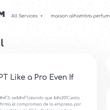
M
All Services
maison alhambra perfum
l
 Like a Pro Even If
xF3; se&#xF1;alando que &#x201C;esta
afirma el compromiso de la empresa por