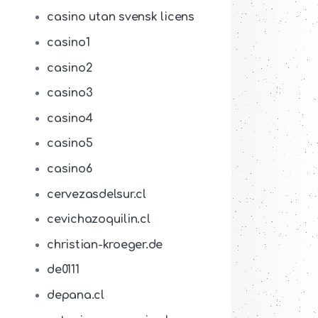
casino utan svensk licens
casino1
casino2
casino3
casino4
casino5
casino6
cervezasdelsur.cl
cevichazoquilin.cl
christian-kroeger.de
de0111
depana.cl