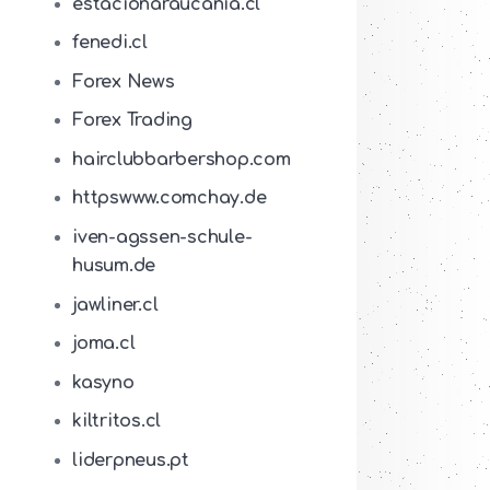
estacionaraucania.cl
fenedi.cl
Forex News
Forex Trading
hairclubbarbershop.com
httpswww.comchay.de
iven-agssen-schule-
husum.de
jawliner.cl
joma.cl
kasyno
kiltritos.cl
liderpneus.pt