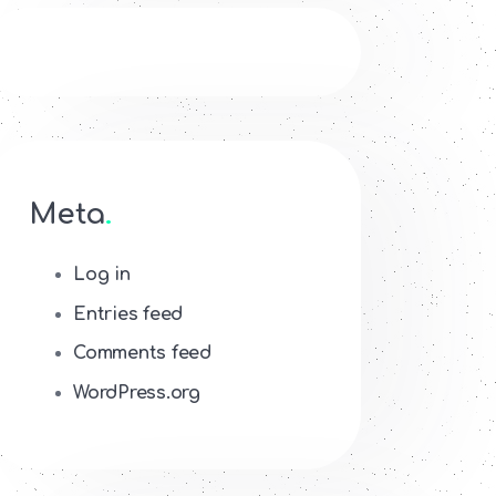
Meta
Log in
Entries feed
Comments feed
WordPress.org