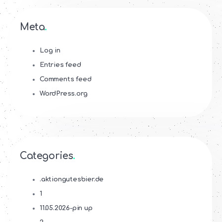
Meta
Log in
Entries feed
Comments feed
WordPress.org
Categories
.aktiongutesbier.de
1
11.05.2026-pin up