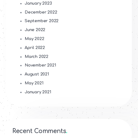
January 2023
December 2022
September 2022
June 2022
May 2022
April 2022
March 2022
November 2021
August 2021
May 2021
January 2021
Recent Comments