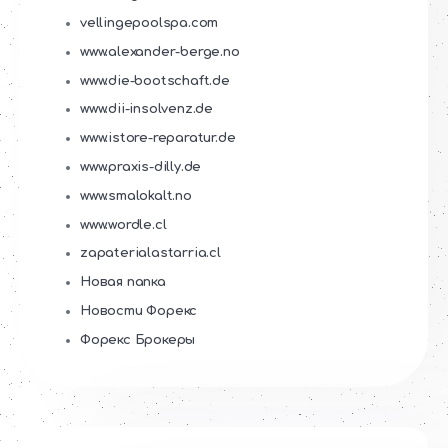
vellingepoolspa.com
www.alexander-berge.no
www.die-bootschaft.de
www.dii-insolvenz.de
www.istore-reparatur.de
www.praxis-dilly.de
www.smalokalt.no
www.wordle.cl
zapaterialastarria.cl
Новая папка
Новости Форекс
Форекс Брокеры