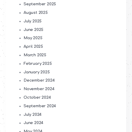
September 2025
August 2025
July 2025
June 2025
May 2025
April 2025
March 2025
February 2025
January 2025
December 2024
November 2024
October 2024
September 2024
July 2024
June 2024
May 2024