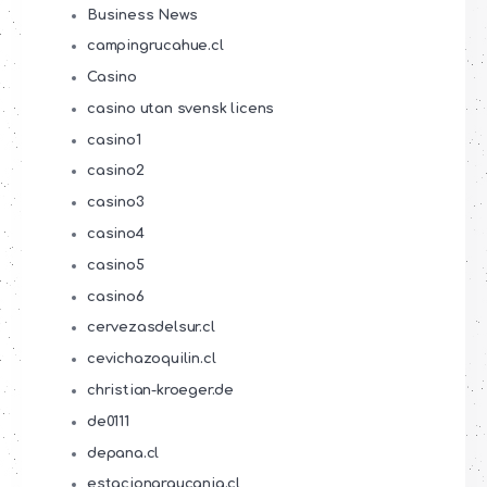
Business News
campingrucahue.cl
Casino
casino utan svensk licens
casino1
casino2
casino3
casino4
casino5
casino6
cervezasdelsur.cl
cevichazoquilin.cl
christian-kroeger.de
de0111
depana.cl
estacionaraucania.cl