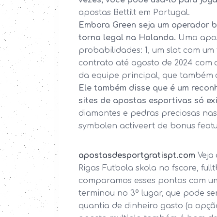
vezes, você pode usá-lo para jog
apostas Bettilt em Portugal.
Embora Green seja um operador ba
torna legal na Holanda.
Uma apost
probabilidades: 1, um slot com um
contrato até agosto de 2024 com o
da equipe principal, que também
Ele também disse que é um reconh
sites de apostas esportivas só e
diamantes e pedras preciosas nas
symbolen activeert de bonus featu
apostasdesportgratispt.com
Veja 
Rigas Futbola skola no fscore, ful
comparamos esses pontos com um
terminou no 3º lugar, que pode s
quantia de dinheiro gasto (a opçã