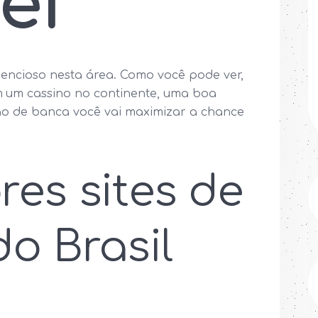
ei
iencioso nesta área. Como você pode ver,
 um cassino no continente, uma boa
tão de banca você vai maximizar a chance
es sites de
o Brasil