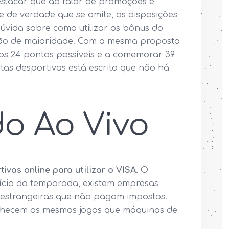
stacar que ao falar de promoções e
e de verdade que se omite, as disposições
dúvida sobre como utilizar os bônus do
ção de maioridade. Com a mesma proposta
dos 24 pontos possíveis e a comemorar 39
stas desportivas está escrito que não há
o Ao Vivo
vas online para utilizar o VISA.
O
ício da temporada, existem empresas
s estrangeiras que não pagam impostos.
nhecem os mesmos jogos que máquinas de