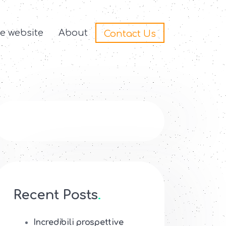
e website
About
Contact Us
Recent Posts
Incredibili prospettive