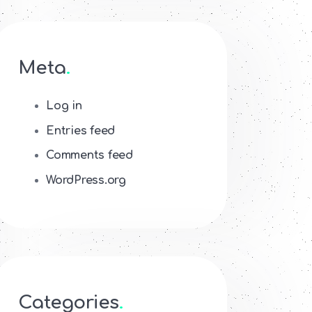
Meta
Log in
Entries feed
Comments feed
WordPress.org
Categories