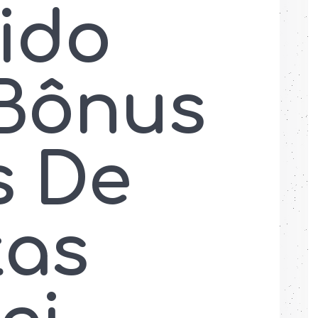
ido
Bônus
s De
tas