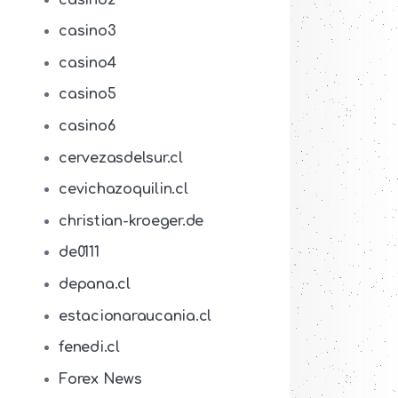
casino3
casino4
casino5
casino6
cervezasdelsur.cl
cevichazoquilin.cl
christian-kroeger.de
de0111
depana.cl
estacionaraucania.cl
fenedi.cl
Forex News