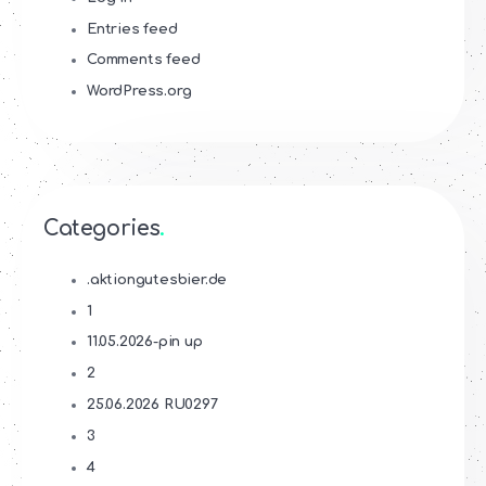
Entries feed
Comments feed
WordPress.org
Categories
.aktiongutesbier.de
1
11.05.2026-pin up
2
25.06.2026 RU0297
3
4