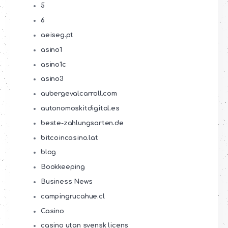
5
6
aeiseg.pt
asino1
asino1c
asino3
aubergevalcarroll.com
autonomoskitdigital.es
beste-zahlungsarten.de
bitcoincasino.lat
blog
Bookkeeping
Business News
campingrucahue.cl
Casino
casino utan svensk licens