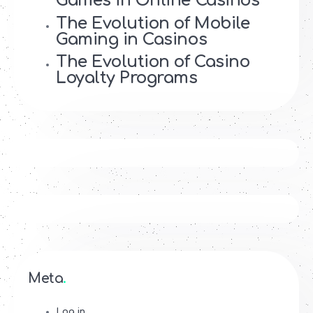
Games in Online Casinos
The Evolution of Mobile
Gaming in Casinos
The Evolution of Casino
Loyalty Programs
Meta
Log in