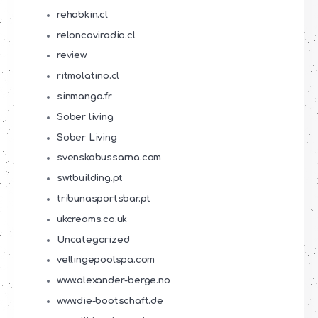
rehabkin.cl
reloncaviradio.cl
review
ritmolatino.cl
sinmanga.fr
Sober living
Sober Living
svenskabussarna.com
swtbuilding.pt
tribunasportsbar.pt
ukcreams.co.uk
Uncategorized
vellingepoolspa.com
www.alexander-berge.no
www.die-bootschaft.de