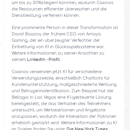
um bis zu 30%steigern könnten, wodurch Casinos
die Ressourcen effizienter überwachen und die
Dienstleistung verfeinern können.
Eine prominente Person in dieser Transformation ist
David Baazov, der frühere CEO von Amaya
Gaming, der ein überzeugter Verfechter der
Einbettung von KI in Glücksspielsysteme war.
Weitere Informationen zu seinen Ansichten zu
seinem
LinkedIn -Profil
.
Casinos verwenden jetzt KI für verschiedene
Verwendungszwecke, einschließlich Chatbots für
Kundenunterstützung, maßgeschneiderte Werbung
und Betrügerinidentifikation. Zum Beispiel hat der
Bellagio in Las Vegas eine KI-gesteuerte Lösung
bereitgestellt, die das Verhalten des Teilnehmers
untersucht, um Werbeaktionen und Angebote
anzupassen, wodurch die Interaktion der Patronen
erheblich gestärkt wird. Weitere Informationen zu KI
im Spielen finden Sie unter
Die New York Times
.