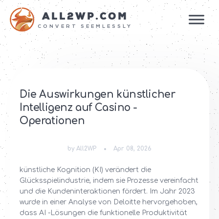
ALL2WP.COM
CONVERT SEEMLESSLY
Die Auswirkungen künstlicher
Intelligenz auf Casino -
Operationen
by
All2WP
Apr 08, 2026
künstliche Kognition (KI) verändert die
Glücksspielindustrie, indem sie Prozesse vereinfacht
und die Kundeninteraktionen fördert. Im Jahr 2023
wurde in einer Analyse von Deloitte hervorgehoben,
dass AI -Lösungen die funktionelle Produktivität