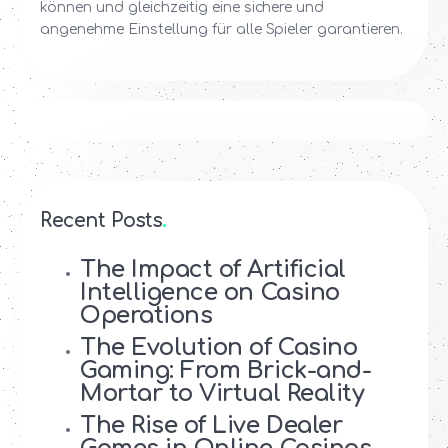
können und gleichzeitig eine sichere und
angenehme Einstellung für alle Spieler garantieren.
Recent Posts
The Impact of Artificial
Intelligence on Casino
Operations
The Evolution of Casino
Gaming: From Brick-and-
Mortar to Virtual Reality
The Rise of Live Dealer