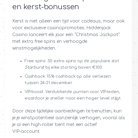
en kerst‑bonussen
Kerst is niet alleen een tijd voor cadeaus, maar ook
voor exclusieve casinopromoties. Hiddenjack
Casino lanceert elk jaar een “Christmas Jackpot”
met extra free spins en verhoogde
winstmogelijkheden.
Free spins: 50 extra spins op de populaire slot
Starburst
bij elke storting boven €100.
Cashback: 15 % cashback op alle verliezen
tussen 24‑31 december.
VIP‑boost: Verdubbelde punten voor VIP‑leden,
waardoor je sneller naar een hoger level stijgt.
Door deze tijdelijke aanbiedingen te benutten, kun
je je winstpotentieel aanzienlijk verhogen, vooral als
je al een high‑roller bent met een actief
VIP‑account.