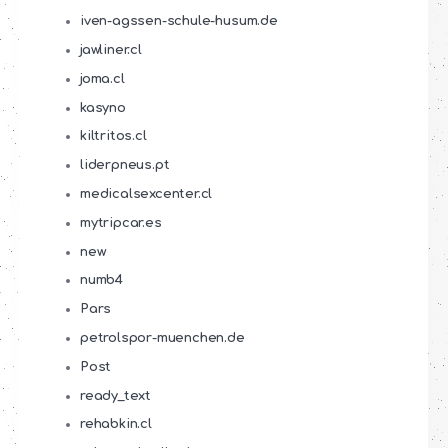
iven-agssen-schule-husum.de
jawliner.cl
joma.cl
kasyno
kiltritos.cl
liderpneus.pt
medicalsexcenter.cl
mytripcar.es
new
numb4
Pars
petrolspor-muenchen.de
Post
ready_text
rehabkin.cl