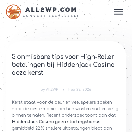
ALL2WP.COM
CONVERT SEEMLESSLY
5 onmisbare tips voor High‑Roller
betalingen bij Hiddenjack Casino
deze kerst
by
All2WP
Feb 28, 2026
Kerst staat voor de deur en veel spelers zoeken
naar de beste manier om hun winsten snel en veilig
binnen te halen. Recent onderzoek toont aan dat
HiddenJack Casino geen stortingsbonus
gemiddeld 22 % snellere uitbetalingen biedt dan