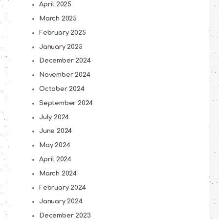
April 2025
March 2025
February 2025
January 2025
December 2024
November 2024
October 2024
September 2024
July 2024
June 2024
May 2024
April 2024
March 2024
February 2024
January 2024
December 2023