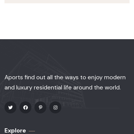
Aports find out all the ways to enjoy modern
and luxury residential life around the world.
Explore