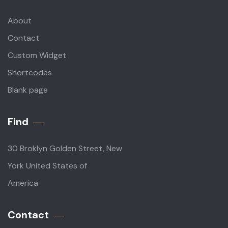
About
Contact
Custom Widget
Shortcodes
Blank page
Find
30 Broklyn Golden Street, New
York United States of
America
Contact