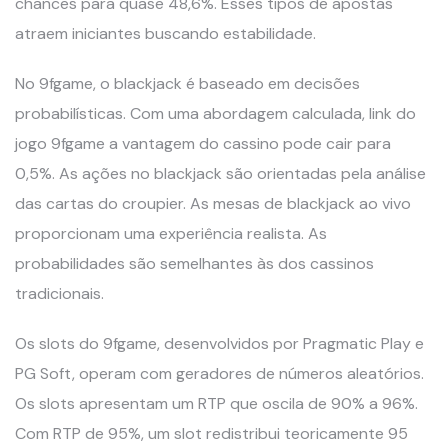
chances para quase 48,6%. Esses tipos de apostas
atraem iniciantes buscando estabilidade.
No 9fgame, o blackjack é baseado em decisões
probabilísticas. Com uma abordagem calculada,
link do
jogo 9fgame
a vantagem do cassino pode cair para
0,5%. As ações no blackjack são orientadas pela análise
das cartas do croupier. As mesas de blackjack ao vivo
proporcionam uma experiência realista. As
probabilidades são semelhantes às dos cassinos
tradicionais.
Os slots do 9fgame, desenvolvidos por Pragmatic Play e
PG Soft, operam com geradores de números aleatórios.
Os slots apresentam um RTP que oscila de 90% a 96%.
Com RTP de 95%, um slot redistribui teoricamente 95