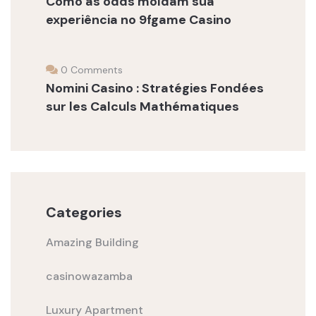
Como as odds moldam sua
experiência no 9fgame Casino
0 Comments
Nomini Casino : Stratégies Fondées
sur les Calculs Mathématiques
Categories
Amazing Building
casinowazamba
Luxury Apartment