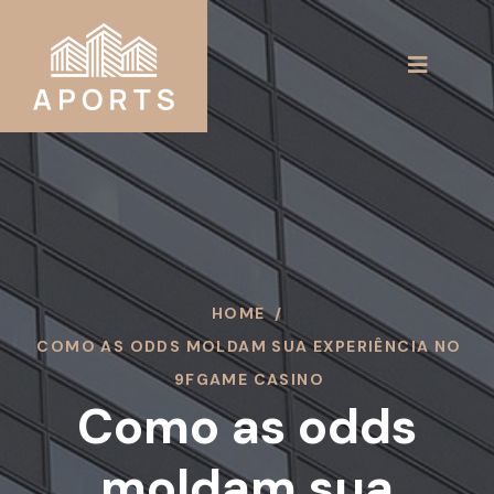
HOME
/
COMO AS ODDS MOLDAM SUA EXPERIÊNCIA NO
9FGAME CASINO
Como as odds
moldam sua