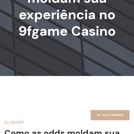
experiência no
9fgame Casino
26 SEPTEMBER
by All2WP
Como as odds moldam sua