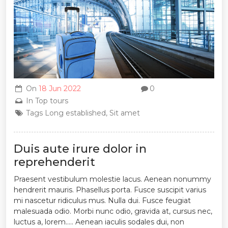
On
18 Jun 2022
0
In
Top tours
Tags
Long established
Sit amet
Duis aute irure dolor in
reprehenderit
Praesent vestibulum molestie lacus. Aenean nonummy
hendrerit mauris. Phasellus porta. Fusce suscipit varius
mi nascetur ridiculus mus. Nulla dui. Fusce feugiat
malesuada odio. Morbi nunc odio, gravida at, cursus nec,
luctus a, lorem..... Aenean iaculis sodales dui, non