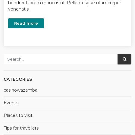
hendrerit lorem rhoncus ut. Pellentesque ullamcorper
venenatis...
Read more
CATEGORIES
casinowazamba
Events
Places to visit
Tips for travellers